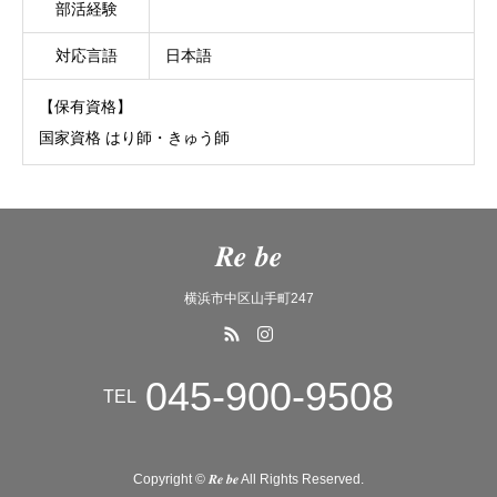
部活経験
対応言語
日本語
【保有資格】
国家資格 はり師・きゅう師
𝑹𝒆 𝒃𝒆
横浜市中区山手町247
045-900-9508
TEL
Copyright © 𝑹𝒆 𝒃𝒆 All Rights Reserved.