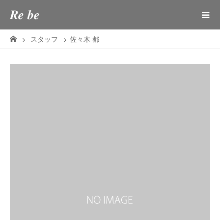
𝑹𝒆 𝒃𝒆
スタッフ
佐々木 都