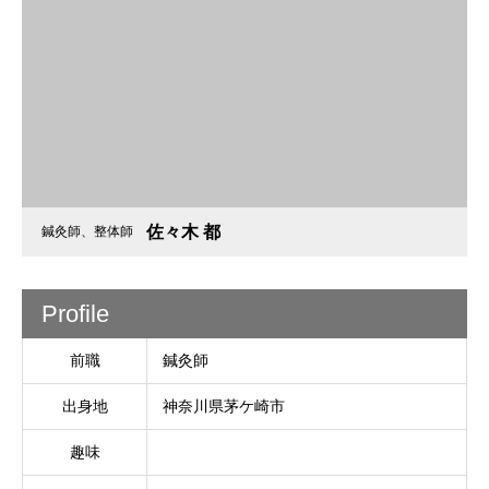
佐々木 都
鍼灸師、整体師
Profile
前職
鍼灸師
出身地
神奈川県茅ケ崎市
趣味